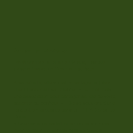
Parole de bénévole
Bénévole depuis plus de dix ans, Pascale
incarne l’esprit de Cœur sur la Patte.
À sa retraite, elle voulait « partager la joie »
que lui apportait sa chienne : « Je cherchais
une association pour partager sa joie de vivre,
apporter du bonheur. ». Elle se souvient d’une
rencontre marquante dans un EHPAD près de
Douai :
« Une dame ne parlait plus depuis six mois.
Avec le chien, je sentais qu’il se passait