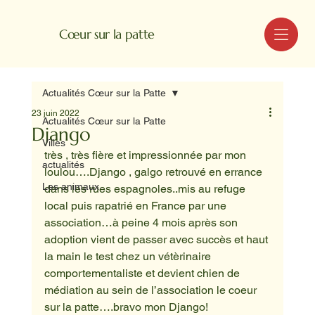
MENU
Cœur sur la patte
Actualités Cœur sur la Patte
23 juin 2022
Actualités Cœur sur la Patte
Django
Villes
très , très fière et impressionnée par mon 
actualités
loulou….Django , galgo retrouvé en errance 
Les animaux
dans les rues espagnoles..mis au refuge 
local puis rapatrié en France par une 
association…à peine 4 mois après son 
adoption vient de passer avec succès et haut 
la main le test chez un vétèrinaire 
comportementaliste et devient chien de 
médiation au sein de l’association le coeur 
sur la patte….bravo mon Django!