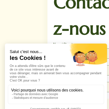
Contac
z-nous
Nom / Structure
Téléphone
*
Email
*
Message
*