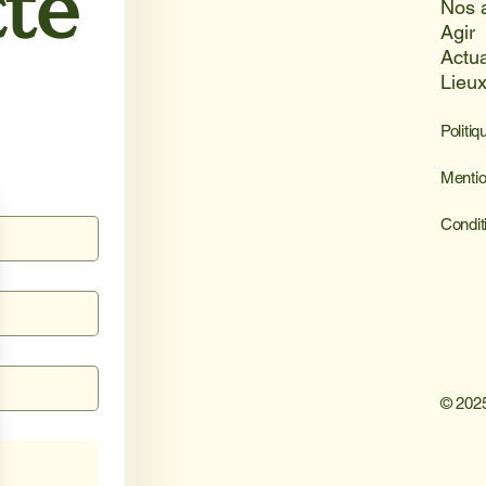
te
Nos 
Agir
Actua
Lieu
Politiq
Mentio
Condit
© 2025