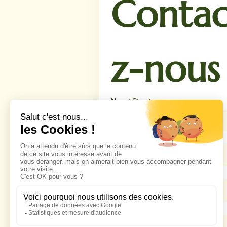
Contac
z-nous
Nom / Structure
Téléphone
*
Email
*
Message
*