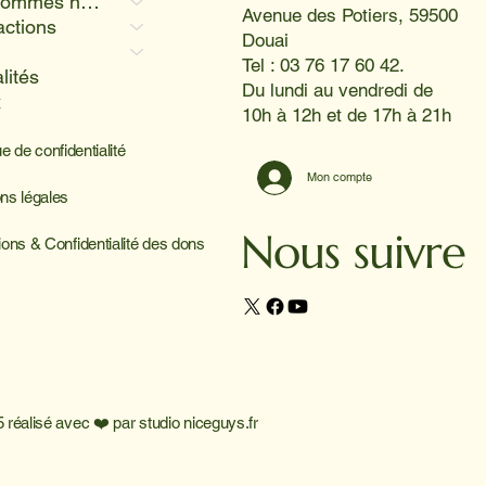
Qui sommes nous
Avenue des Potiers, 59500
actions
Douai
Tel : 03 76 17 60 42.
lités
Du lundi au vendredi de
x
10h à 12h et de 17h à 21h
ue de confidentialité
Mon compte
ns légales
Nous suivre
ions & Confidentialité des dons
 réalisé avec ❤️ par
studio niceguys.fr