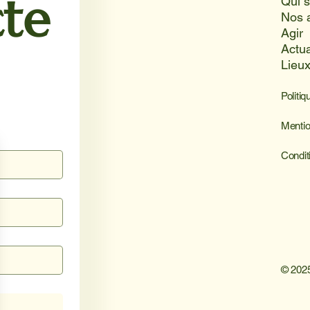
te
Nos 
Agir
Actua
Lieu
Politiq
Mentio
Condit
© 2025