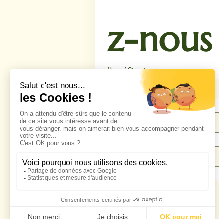
z-nous
Nom / Structure
Téléphone
*
Email
*
Message
*