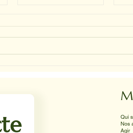
CHRI
NADINE ET HAPPY ET JUNIOR
M
te
Nos 
Agir