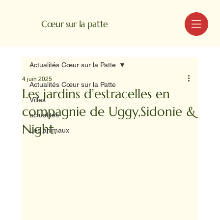
MENU
Cœur sur la patte
Actualités Cœur sur la Patte
4 juin 2025
Actualités Cœur sur la Patte
Les jardins d’estracelles en
Villes
compagnie de Uggy,Sidonie &
actualités
Night.
Les animaux