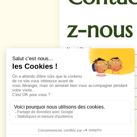
z-nous
Nom / Structure
Téléphone
*
Email
*
Message
*