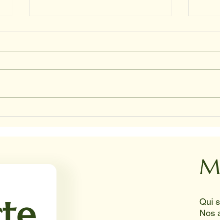
CHRI
NADINE ET HAPPY ET JUNIOR
M
te
Nos 