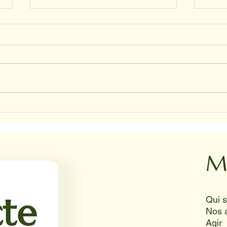
CHRI
NADINE ET HAPPY ET JUNIOR
M
te
Nos 
Agir