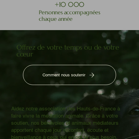
+10 000
Personnes accompagnées
chaque année
Offrez de votre temps ou de votre
cœur
Comment nous soutenir
Aidez notre association des Hauts-de-France à
faire vivre la médiation animale. Grâce à votre
soutien, nos bénévoles et animaux médiateurs
apportent chaque jour réconfort, écoute et
bienveillance à ceux qui en ont le plus besoin.