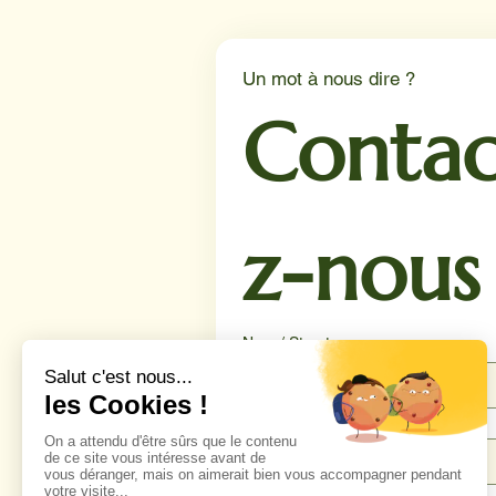
de Lille.
Un mot à nous dire ?
Contac
z-nous
Nom / Structure
Téléphone
*
Email
*