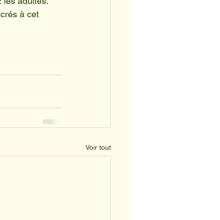
 
les adultes.
crés à cet 
Voir tout