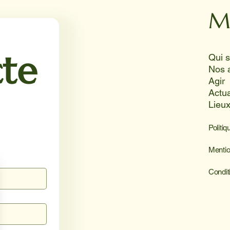
Juni
souri
M
solei
te
Nos 
Agir
Actua
Lieu
Politiq
Mentio
Condit