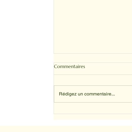
Commentaires
Rédigez un commentaire...
Depuis avril, nos animaux ont
trouvé leur place au sein du
service d’oncologie du CHU