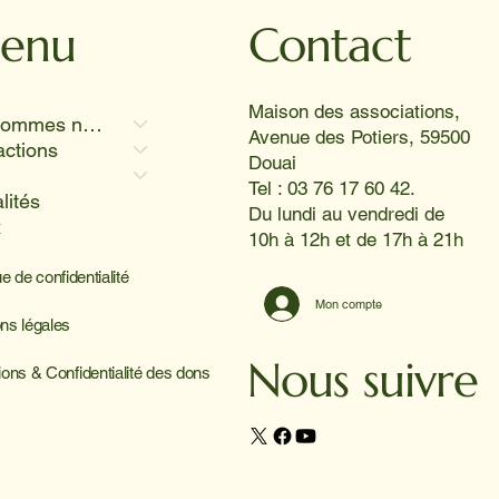
or ont provoqué des
res aussi radieux que le
enu
Contact
l 😊
Maison des associations,
Qui sommes nous
Avenue des Potiers, 59500
actions
Douai
Tel : 03 76 17 60 42.
lités
Du lundi au vendredi de
x
10h à 12h et de 17h à 21h
ue de confidentialité
Mon compte
ns légales
Nous suivre
ions & Confidentialité des dons