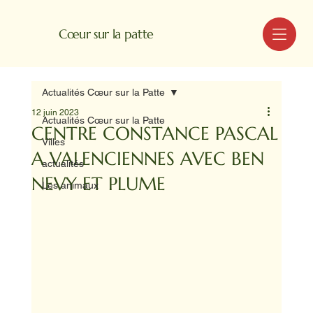
MENU
Cœur sur la patte
Actualités Cœur sur la Patte
12 juin 2023
Actualités Cœur sur la Patte
CENTRE CONSTANCE PASCAL
Villes
A VALENCIENNES AVEC BEN
actualités
NEVY ET PLUME
Les animaux