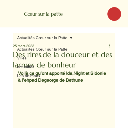
MENU
Cœur sur la patte
Actualités Cœur sur la Patte
25 mars 2023
Actualités Cœur sur la Patte
Des rires,de la douceur et des
Villes
larmes de bonheur
actualités
Voilà ce qu’ont apporté Ida,Night et Sidonie 
Les animaux
à l’ehpad Degeorge de Bethune