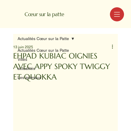
MENU
Cœur sur la patte
Actualités Cœur sur la Patte
13 juin 2025
Actualités Cœur sur la Patte
EHPAD KUBIAC OIGNIES
Villes
AVEC APPY SPOKY TWIGGY
actualités
ET QUOKKA
Les animaux