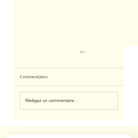
Commentaires
Rédigez un commentaire...
Médiation animale en milieu hospitalier :
un éclairage par Reporterre