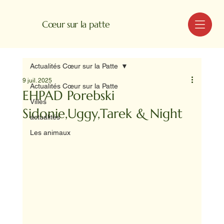
MENU
Cœur sur la patte
Actualités Cœur sur la Patte
9 juil. 2025
Actualités Cœur sur la Patte
EHPAD Porebski
Villes
Sidonie,Uggy,Tarek & Night
actualités
Les animaux