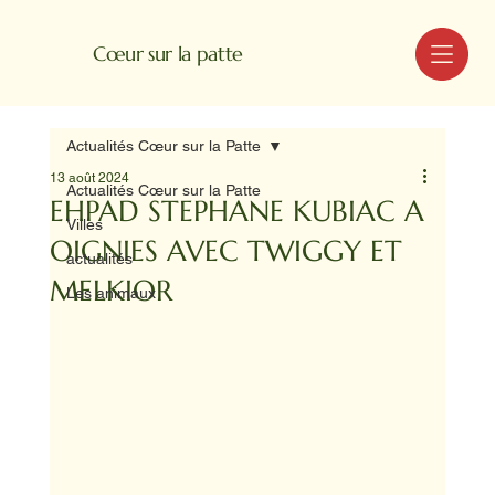
MENU
Cœur sur la patte
Actualités Cœur sur la Patte
13 août 2024
Actualités Cœur sur la Patte
EHPAD STEPHANE KUBIAC A
Villes
OIGNIES AVEC TWIGGY ET
actualités
MELKIOR
Les animaux