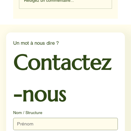
Rédigez un commentaire...
Médiation animale en milieu hospitalier :
un éclairage par Reporterre
Un mot à nous dire ?
Contactez
-nous
Nom / Structure