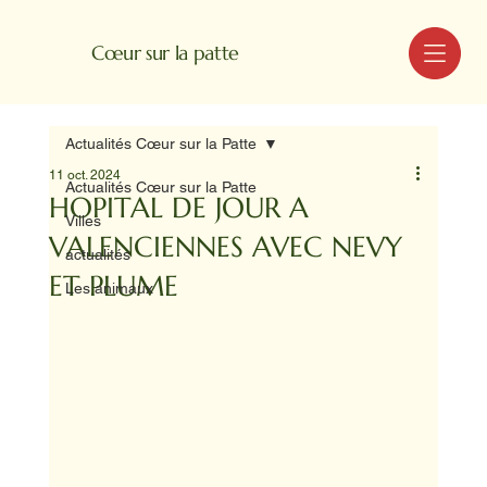
MENU
Cœur sur la patte
Actualités Cœur sur la Patte
11 oct. 2024
Actualités Cœur sur la Patte
HOPITAL DE JOUR A
Villes
VALENCIENNES AVEC NEVY
actualités
ET PLUME
Les animaux