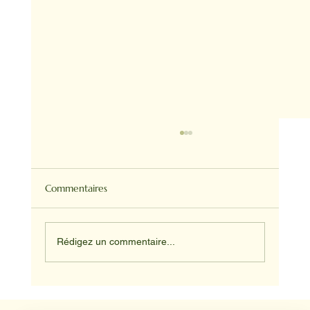
Commentaires
Rédigez un commentaire...
Médiation animale en milieu hospitalier :
un éclairage par Reporterre