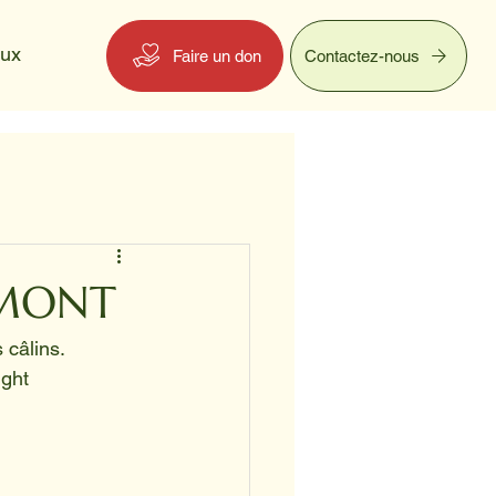
eux
Faire un don
Contactez-nous
UMONT
e et des câlins.
et Night 