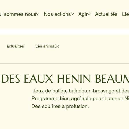
ui sommes nous
Nos actions
Agir
Actualités
Li
actualités
Les animaux
 DES EAUX HENIN BEA
                                                        Jeux de balles, balade,un brossag
                                                       Programme bien agréable pour Lotus 
                                                       Des sourires à profusion.