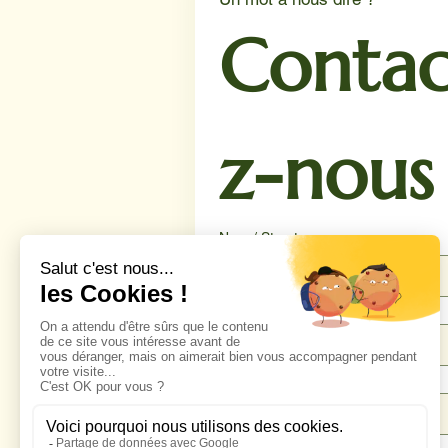
Contac
z-nous
Nom / Structure
Téléphone
*
Email
*
Message
*