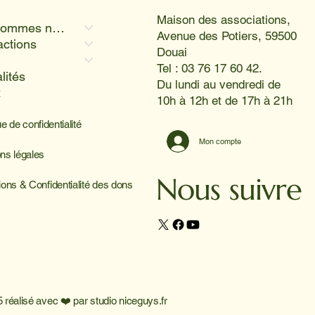
Maison des associations,
Qui sommes nous
Avenue des Potiers, 59500
actions
Douai
Tel : 03 76 17 60 42.
lités
Du lundi au vendredi de
x
10h à 12h et de 17h à 21h
ue de confidentialité
Mon compte
ns légales
Nous suivre
ions & Confidentialité des dons
 réalisé avec ❤️ par
studio niceguys.fr