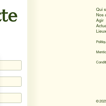
te
Nos 
Agir
Actua
Lieu
Politiq
Mentio
Condit
© 2025