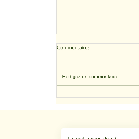
Commentaires
Rédigez un commentaire...
Depuis avril, nos animaux ont
trouvé leur place au sein du
service d’oncologie du CHU
de Lille.
Un mot à nous dire ?