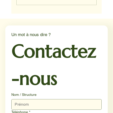
Médiation animale en milieu hospitalier :
un éclairage par Reporterre
Un mot à nous dire ?
Contactez
-nous
Nom / Structure
Téléphone
*