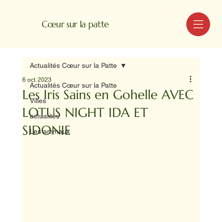
MENU
Cœur sur la patte
Actualités Cœur sur la Patte
6 oct. 2023
Actualités Cœur sur la Patte
Les Iris Sains en Gohelle AVEC
Villes
LOTUS NIGHT IDA ET
actualités
SIDONIE
Les animaux