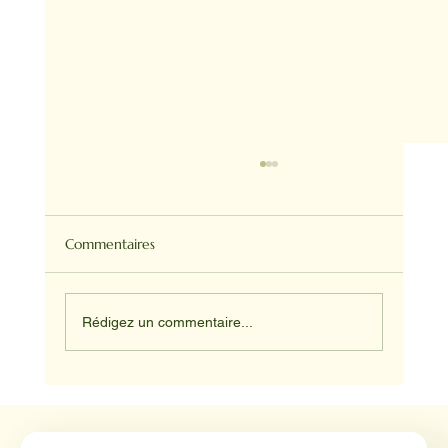
Commentaires
Rédigez un commentaire...
Médiation animale en milieu hospitalier :
un éclairage par Reporterre