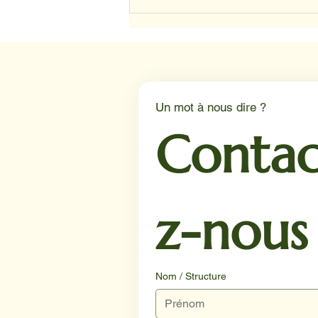
Depuis avril, nos animaux ont
trouvé leur place au sein du
service d’oncologie du CHU
de Lille.
Un mot à nous dire ?
Contac
z-nous
Nom / Structure