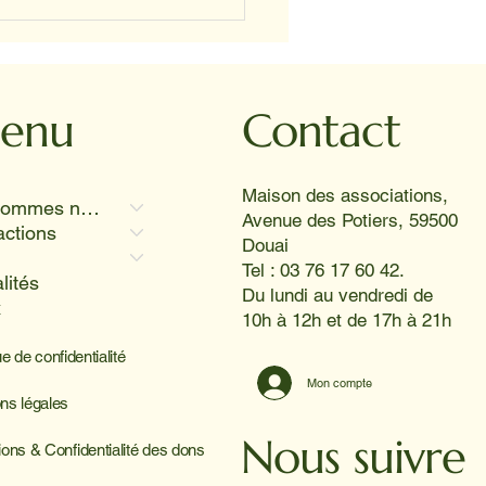
s-midi vivante et joyeuse
hpad de Fouquières-les-
 où Twiggy, Koka et
or ont provoqué des
res aussi radieux que le
enu
Contact
l 😊
Maison des associations,
Qui sommes nous
Avenue des Potiers, 59500
actions
Douai
Tel : 03 76 17 60 42.
lités
Du lundi au vendredi de
x
10h à 12h et de 17h à 21h
ue de confidentialité
Mon compte
ns légales
Nous suivre
ions & Confidentialité des dons