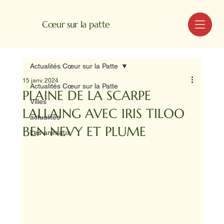
MENU
Cœur sur la patte
Actualités Cœur sur la Patte
15 janv. 2024
Actualités Cœur sur la Patte
PLAINE DE LA SCARPE
Villes
LALLAING AVEC IRIS TILOO
actualités
BEN NEVY ET PLUME
Les animaux