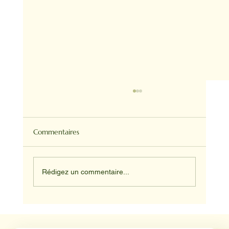
Commentaires
Rédigez un commentaire...
Médiation animale en milieu hospitalier :
un éclairage par Reporterre