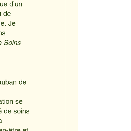
ue d’un 
u de 
e. Je 
ns 
e Soins 
Vauban de 
ation se 
é de soins 
a 
n-être et 