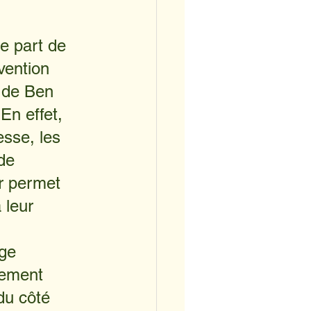
e part de 
vention 
 de Ben 
En effet, 
sse, les 
de 
ur permet 
 leur 
ge 
lement 
du côté 