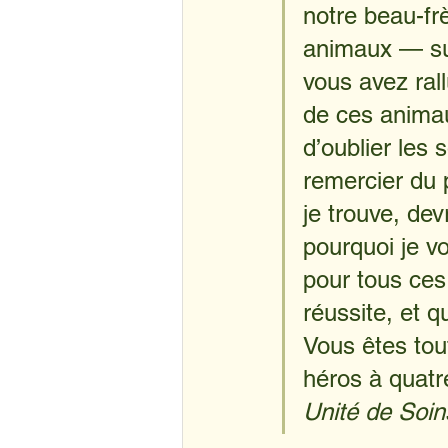
notre beau-fr
animaux — sur
vous avez ral
de ces animau
d’oublier les 
remercier du p
je trouve, dev
pourquoi je vo
pour tous ce
réussite, et 
Vous êtes tou
héros à quatre
Unité de Soin