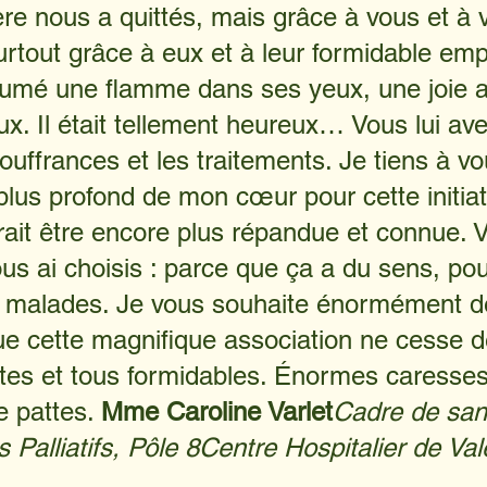
ère nous a quittés, mais grâce à vous et à 
tout grâce à eux et à leur formidable em
lumé une flamme dans ses yeux, une joie a
x. Il était tellement heureux… Vous lui av
souffrances et les traitements. Je tiens à vo
lus profond de mon cœur pour cette initiati
rait être encore plus répandue et connue. V
us ai choisis : parce que ça a du sens, pou
s malades. Je vous souhaite énormément d
que cette magnifique association ne cesse de
tes et tous formidables. Énormes caresses
 pattes. 
Mme Caroline Varlet
Cadre de san
s Palliatifs, Pôle 8Centre Hospitalier de Va