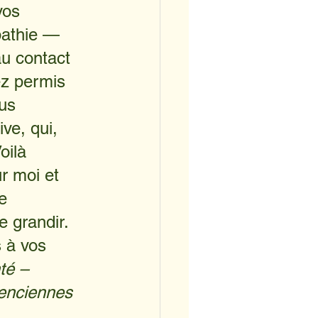
vos 
pathie — 
u contact 
ez permis 
us 
ve, qui, 
oilà 
r moi et 
e 
 grandir. 
 à vos 
té – 
lenciennes