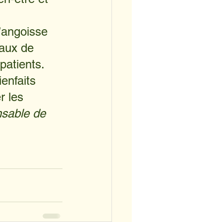
 
’angoisse 
maux de 
patients. 
enfaits 
r les 
sable de 