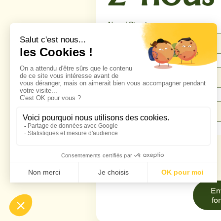
Nom / Structure
Téléphone
*
Email
*
Message
*
En
fo