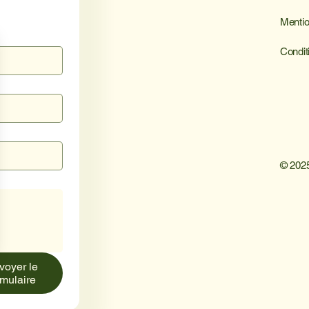
Mentio
Condit
© 2025
voyer le
rmulaire