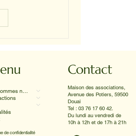
s-midi vivante et joyeuse
hpad de Fouquières-les-
 où Twiggy, Koka et
or ont provoqué des
res aussi radieux que le
enu
Contact
l 😊
Maison des associations,
Qui sommes nous
Avenue des Potiers, 59500
actions
Douai
Tel : 03 76 17 60 42.
lités
Du lundi au vendredi de
x
10h à 12h et de 17h à 21h
ue de confidentialité