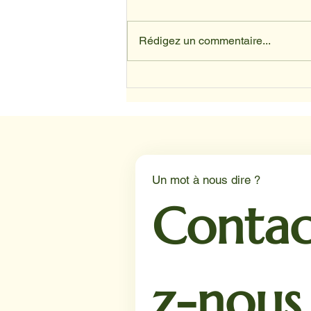
Rédigez un commentaire...
Depuis avril, nos animaux ont
trouvé leur place au sein du
service d’oncologie du CHU
de Lille.
Un mot à nous dire ?
Contac
z-nous